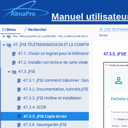
43. AGENDA ET LA GESTION DES TOURNEES
Manuel utilisate
44. CERFADOC
45. OMNIDOC
47. jFSE TÉLÉTRAN
Menu
Rechercher
écran
46. RACOURCIS CLAVIER - ACTIVATION AUTOMATIQUE
47. jFSE TÉLÉTRANSMISSION ET LA COMPTABILITÉ des FSE : jFSE
47.1. Choisir un logiciel pour la télétransmission : jFSE, VitalOnlin
47.3.5. jFSE
47.2. Installer son lecteur de carte vitale et CPS dans AlmaPro
47.3. jFSE
47.3.1. jFSE comment s'abonner : bon de commande
47.3.2. Documentation, tutoriels jFSE
47.3.3. jFSE Hotline et installation
47.3.4. SCOR
47.3.5. jFSE Copie écran
47.3.6. Sauvegarder jFSE