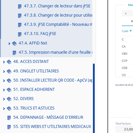
47.3.7. Changer de lecteur dans jFSE
47.3.8. Changer de lecteur pour utiliser l'ApCV
47.3.9. jFSE Comptabilité - Nouveau module en phase de tes
47.3.10. FAQ jFSE
47.4. AFFiD Nxt
47.5. Impression manuelle d'une feuille de soins papier
48. ACCES DISTANT
49. ONGLET UTILITAIRES
50. INSTALLER LECTEUR QR CODE - ApCV (application carte vitale) -
51. ESPACE ADHERENT
52. DIVERS
53. TRUCS ET ASTUCES
54. DEPANNAGE - MÉSSAGE D'ERREUR
55. SITES WEBS ET UTILITAIRES MEDICAUX