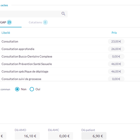
t
  NFC