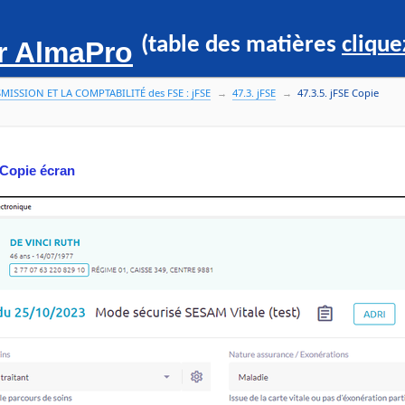
(table des matières
cliquez
ur AlmaPro
SMISSION ET LA COMPTABILITÉ des FSE : jFSE
47.3. jFSE
47.3.5. jFSE Copie
e, Stellair ou un autre logiciel
 Copie écran